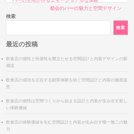
バーの空間が作るエモーショナルな体験
稿
都会のバーの魅力と空間デザイン
ナ
検索
ビ
検索
ゲ
ー
最近の投稿
シ
ョ
ン
飲食店の個性と快適性を際立たせる空間設計と内装デザインの新
潮流
飲食店の成功を左右する顧客体験を紡ぐ空間設計と内装の徹底追
究
飲食店の個性は空間づくりから始まる設計と内装が生み出す新し
い体験価値
飲食店の体験価値を生む空間設計と内装が生み出す唯一無二の魅
力