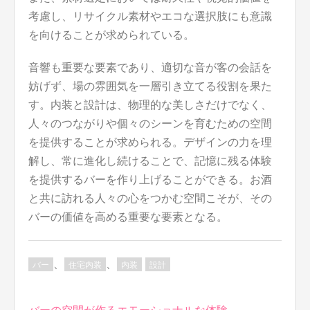
考慮し、リサイクル素材やエコな選択肢にも意識
を向けることが求められている。
音響も重要な要素であり、適切な音が客の会話を
妨げず、場の雰囲気を一層引き立てる役割を果た
す。内装と設計は、物理的な美しさだけでなく、
人々のつながりや個々のシーンを育むための空間
を提供することが求められる。デザインの力を理
解し、常に進化し続けることで、記憶に残る体験
を提供するバーを作り上げることができる。お酒
と共に訪れる人々の心をつかむ空間こそが、その
バーの価値を高める重要な要素となる。
、
、
バー
住宅内装
内装
設計
投