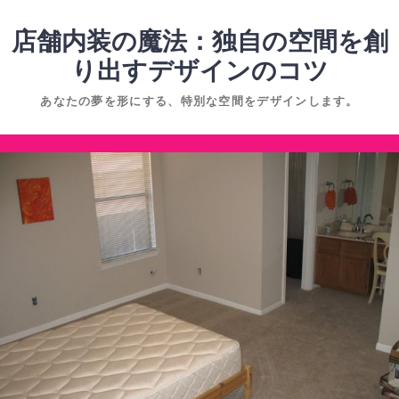
コ
ン
店舗内装の魔法：独自の空間を創
テ
り出すデザインのコツ
ン
あなたの夢を形にする、特別な空間をデザインします。
ツ
へ
コ
ス
ン
キ
テ
ッ
ン
プ
ツ
へ
ス
キ
ッ
プ